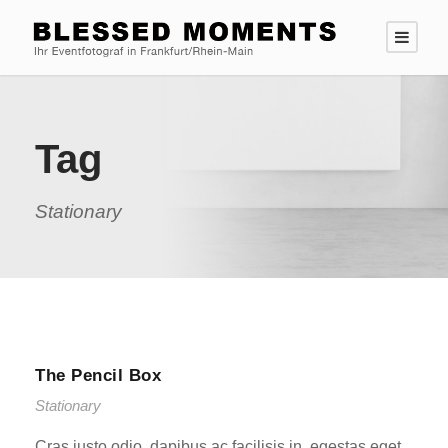
Tag
Stationary
The Pencil Box
Stationary
Cras justo odio, dapibus ac facilisis in, egestas eget